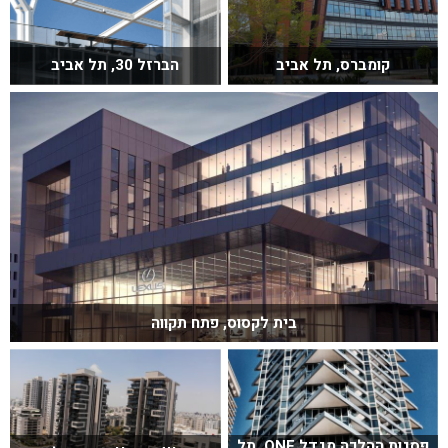
קומברס, תל אביב
הברזל 30, תל אביב
בית לקסוס, פתח תקווה
פסגות ההלכה מגדל ONE, תל