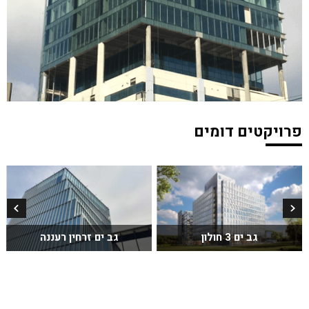
פרויקטים דומים
גב ים 3 חולון
גב ים זרחין רעננה